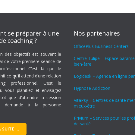
t se préparer à une
Nos partenaires
de coaching ?
OfficePlus Business Centers
on des objectifs est souvent le
Centre Tulipe – Espace paraméd
ral de votre première séance de
bien-être
rofessionnel C’est là que le
nit ce qu’il attend d’une relation
Logidesk – Agenda en ligne pa
ng professionnel. C’est le
Hypnose Addiction
 vous planifiez et envisagez
lutôt que d’attendre la session
VitaPsy – Centres de santé men
e, demande à la personne
mieux-être
Privium – Services pour les pro
de santé
A SUITE …