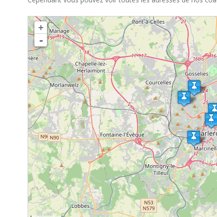
chargement de la carte - veuillez patienter...
+
-