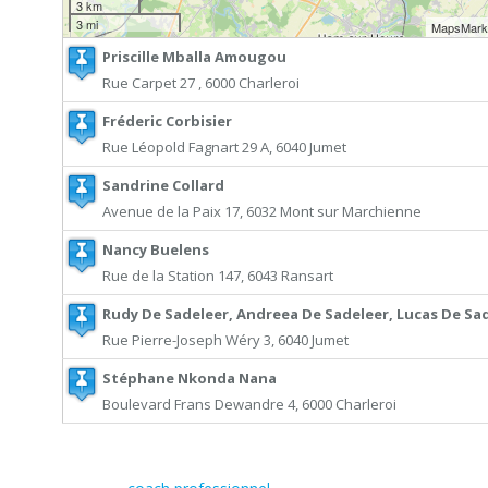
3 km
3 mi
MapsMark
Priscille Mballa Amougou
Rue Carpet 27 , 6000 Charleroi
Fréderic Corbisier
Rue Léopold Fagnart 29 A, 6040 Jumet
Sandrine Collard
Avenue de la Paix 17, 6032 Mont sur Marchienne
Nancy Buelens
Rue de la Station 147, 6043 Ransart
Rudy De Sadeleer, Andreea De Sadeleer, Lucas De Sa
Rue Pierre-Joseph Wéry 3, 6040 Jumet
Stéphane Nkonda Nana
Boulevard Frans Dewandre 4, 6000 Charleroi
Coach Professionnel belgique
car
toutefois
si bien que
en rais