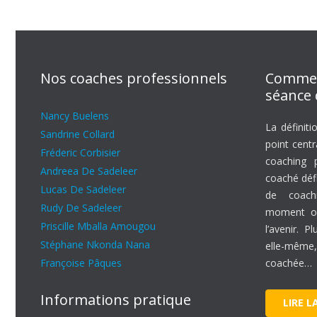
Nos coaches professionnels
Commen
séance 
Nancy Buelens
La définiti
Sandrine Collard
point cent
Fréderic Corbisier
coaching p
Andreea De Sadeleer
coaché défi
Lucas De Sadeleer
de coachi
Rudy De Sadeleer
moment où
Priscille Mballa Amougou
l’avenir. P
Stéphane Nkonda Nana
elle-mêm
Françoise Pâques
coachée…
Informations pratique
LIRE L