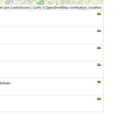
er.com
(
Leaflet
/
icons
) | Carte: ©
OpenStreetMap contributeurs
(
modifier
)
deleer
on de