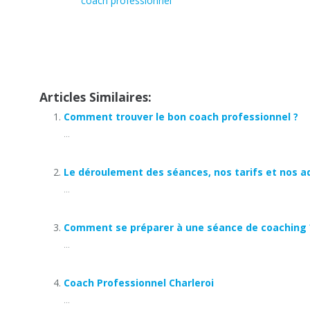
Cabinets
coach professionnel
Charleroi
contact coach professionnel charleroi
Articles Similaires:
Comment trouver le bon coach professionnel ?
...
Le déroulement des séances, nos tarifs et nos a
...
Comment se préparer à une séance de coaching 
...
Coach Professionnel Charleroi
...