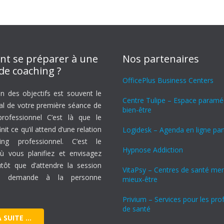
t se préparer à une
Nos partenaires
de coaching ?
OfficePlus Business Centers
on des objectifs est souvent le
Centre Tulipe – Espace paraméd
ral de votre première séance de
bien-être
rofessionnel C’est là que le
nit ce qu’il attend d’une relation
Logidesk – Agenda en ligne pa
ng professionnel. C’est le
Hypnose Addiction
 vous planifiez et envisagez
lutôt que d’attendre la session
VitaPsy – Centres de santé men
e, demande à la personne
mieux-être
Privium – Services pour les pro
de santé
A SUITE …