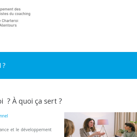
 ?
i ? À quoi ça sert ?
nnel
Charleroi
ssance et le développement