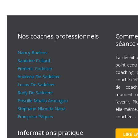
Nos coaches professionnels
Commen
séance 
Nancy Buelens
La définiti
Sandrine Collard
point cent
Fréderic Corbisier
coaching p
Andreea De Sadeleer
coaché défi
Lucas De Sadeleer
de coachi
Rudy De Sadeleer
moment où
Priscille Mballa Amougou
l’avenir. P
Stéphane Nkonda Nana
elle-mêm
Françoise Pâques
coachée…
Informations pratique
LIRE L