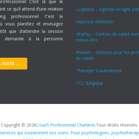
rofessionnel C’est là que le
nit ce qu’il attend d’une relation
Logidesk – Agenda en ligne pa
ng professionnel. C’est le
Hypnose Addiction
 vous planifiez et envisagez
lutôt que d’attendre la session
VitaPsy – Centres de santé men
e, demande à la personne
mieux-être
Privium – Services pour les pro
de santé
A SUITE …
Thérapie Traumatisme
TCC Belgique
Copyright © 2026
Coach Profesionnel Charleroi.
Tous droits réservés.
services qui soutiennent vos soins. Pour psychologues, psychothera