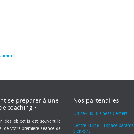
sionnel
t se préparer à une
Nos partenaires
de coaching ?
OfficePlus Business Centers
on des objectifs est souvent le
Centre Tulipe – Espace paraméd
ral de votre première séance de
bien-être