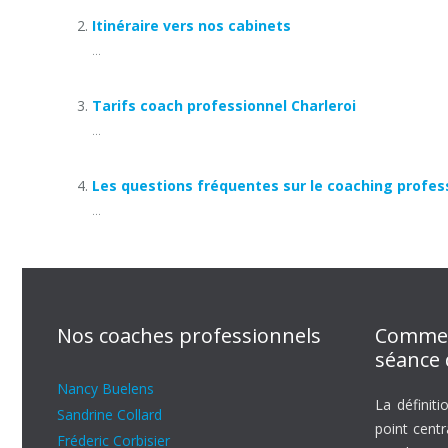
Itinéraire vers nos cabinets
...
Tarifs coach professionnel Charleroi
...
Les questions fréquentes sur le coaching profes
...
Nos coaches professionnels
Commen
séance 
Nancy Buelens
La définiti
Sandrine Collard
point cent
Fréderic Corbisier