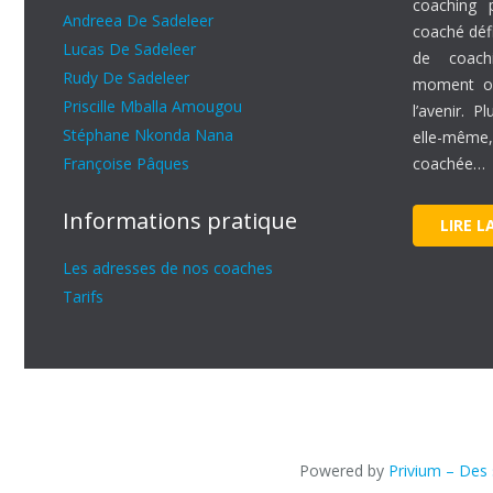
coaching p
Andreea De Sadeleer
coaché défi
Lucas De Sadeleer
de coachi
Rudy De Sadeleer
moment où
Priscille Mballa Amougou
l’avenir. P
Stéphane Nkonda Nana
elle-mêm
Françoise Pâques
coachée…
Informations pratique
LIRE L
Les adresses de nos coaches
Tarifs
Powered by
Privium – Des 