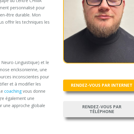
équipe du centre CHMA
nement personnalisé pour
bien-être durable. Mon
offrir les techniques les
Neuro-Linguistique) et le
pnose ericksonienne, une
ources inconscientes pour
fier et à modifier les
RENDEZ-VOUS PAR INTERNET
 Le
coaching
vous donne
tègre également une
ur une approche globale
RENDEZ-VOUS PAR
TÉLÉPHONE