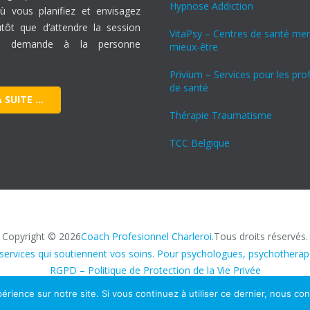
Hypnose Addiction
 vous planifiez et envisagez
lutôt que d’attendre la session
VitaPsy – Centres de santé men
e, demande à la personne
mieux-être
Privium – Services pour les pro
de santé
A SUITE …
Thérapie Traumatisme
TCC Belgique
Copyright © 2026
Coach Profesionnel Charleroi.
Tous droits réservés.
services qui soutiennent vos soins. Pour psychologues, psychothera
RGPD – Politique de Protection de la Vie Privée
érience sur notre site. Si vous continuez à utiliser ce dernier, nous co