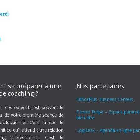
eroi
i
t se préparer à une
Nos partenaires
de coaching ?
OfficePlus Business Centers
on des objectifs est souvent le
Centre Tulipe – Espace paraméd
ral de votre première séance de
bien-être
rofessionnel C’est là que le
nit ce qu’il attend d’une relation
Logidesk – Agenda en ligne pa
ng professionnel. C’est le