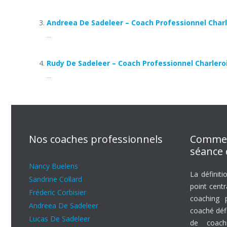
Andreea De Sadeleer – Coach Professionnel Charl
...
Rudy De Sadeleer – Coach Professionnel Charlero
...
Nos coaches professionnels
Commen
séance 
Nancy Buelens
La définiti
Sandrine Collard
point cent
Fréderic Corbisier
coaching p
Andreea De Sadeleer
coaché défi
Lucas De Sadeleer
de coachi