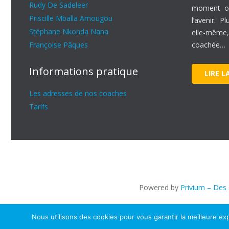
Rudy De Sadeleer
moment où
Priscille Mballa Amougou
l’avenir. P
Stéphane Nkonda Nana
elle-mêm
Françoise Pâques
coachée…
Informations pratique
LIRE L
Les adresses de nos coaches
Tarifs
Powered by
Privium – Des 
Nous utilisons des cookies pour vous garantir la meilleure exp