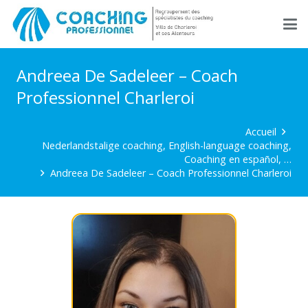
Andreea De Sadeleer – Coach
Professionnel Charleroi
Accueil
Nederlandstalige coaching, English-language coaching,
Coaching en español, …
Andreea De Sadeleer – Coach Professionnel Charleroi