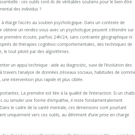
ntielle : ces outils sont-ils de véritables soutiens pour le bien-être
mental des individus ?
 à élargir l’accès au soutien psychologique. Dans un contexte de
ur obtenir un rendez-vous avec un psychologue peuvent s’étendre sur
ne première écoute, parfois 24h/24, sans contrainte géographique ni
inspirés de thérapies cognitivo-comportementales, des techniques de
 le tout piloté par des algorithmes.
nter un appui technique : aide au diagnostic, suivi de l’évolution des
travers l’analyse de données (réseaux sociaux, habitudes de sommei
 une intervention plus rapide et plus ciblée.
tantes. La première est liée à la qualité de l’interaction. Si un chat
es ou simuler une forme d’empathie, il reste fondamentalement
 Dans le cadre de la santé mentale, ces dimensions sont pourtant
rnent uniquement vers ces outils, au détriment d’une prise en charge