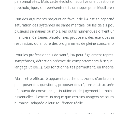
personnalisées. Mais cette évolution soulève une question esse
psychologique, ou représentent-ils un risque pour l’équilibre 
L’un des arguments majeurs en faveur de l’IA est sa capacité
saturation des systèmes de santé mentale, où les délais po
plusieurs semaines ou mois, les outils numériques offrent u
financière. Certaines plateformes proposent des exercices 
respiration, ou encore des programmes de pleine conscience,
Pour les professionnels de santé, l’IA peut également représe
symptômes, détection précoce de comportements à risque à 
langage utilisé…). Ces fonctionnalités permettent, en théorie,
Mais cette efficacité apparente cache des zones d’ombre impor
peut poser des questions, proposer des réponses structuré
dépourvu de conscience, d’intuition et de jugement humain.
essentielles. Il existe un risque que certains usagers se tou
humaine, adaptée à leur souffrance réelle.