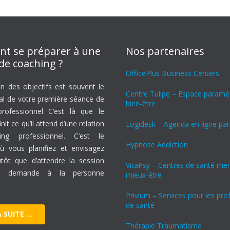
t se préparer à une
Nos partenaires
de coaching ?
OfficePlus Business Centers
on des objectifs est souvent le
Centre Tulipe – Espace paraméd
ral de votre première séance de
bien-être
rofessionnel C’est là que le
nit ce qu’il attend d’une relation
Logidesk – Agenda en ligne pa
ng professionnel. C’est le
Hypnose Addiction
 vous planifiez et envisagez
lutôt que d’attendre la session
VitaPsy – Centres de santé men
e, demande à la personne
mieux-être
Privium – Services pour les pro
de santé
A SUITE …
Thérapie Traumatisme