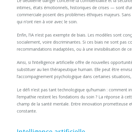
Le deuxième danger concerne la confidentialité et la sécuri
intimes, états émotionnels, historiques de crises — sont d’une
commerciale posent des problèmes éthiques majeurs. Sans un
qui n’ont rien à voir avec le soin.
Enfin, l’IA n’est pas exempte de biais. Les modèles sont con
socialement, voire discriminantes. Si ces biais ne sont pas c
recommandations inadaptées, ou à une invisibilisation de ce
Ainsi, si l’intelligence artificielle offre de nouvelles opportu
substituer au lien thérapeutique humain. Elle peut être env
l’accompagnement psychologique dans certaines situations, 
Le défi n’est pas tant technologique qu’humain : comment int
l’empathie restent les fondations du soin ? La réponse à cette 
champ de la santé mentale. Entre innovation prometteuse et r
constante.
Intelligence artificielle