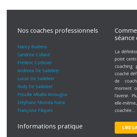
Nos coaches professionnels
Commen
séance 
Nancy Buelens
La définiti
Sandrine Collard
point cent
Fréderic Corbisier
coaching p
Andreea De Sadeleer
coaché défi
Lucas De Sadeleer
de coachi
Rudy De Sadeleer
moment où
Priscille Mballa Amougou
l’avenir. P
Stéphane Nkonda Nana
elle-mêm
Françoise Pâques
coachée…
Informations pratique
LIRE L