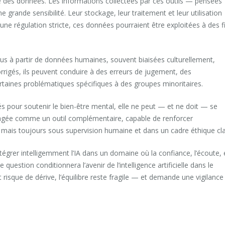
té des données. Les informations collectées par ces outils — pensées
 grande sensibilité. Leur stockage, leur traitement et leur utilisation
e régulation stricte, ces données pourraient être exploitées à des f
çus à partir de données humaines, souvent biaisées culturellement,
orrigés, ils peuvent conduire à des erreurs de jugement, des
rtaines problématiques spécifiques à des groupes minoritaires.
nités pour soutenir le bien-être mental, elle ne peut — et ne doit — se
isagée comme un outil complémentaire, capable de renforcer
mais toujours sous supervision humaine et dans un cadre éthique clai
égrer intelligemment l’IA dans un domaine où la confiance, l’écoute, 
question conditionnera l’avenir de l’intelligence artificielle dans le
isque de dérive, l’équilibre reste fragile — et demande une vigilance