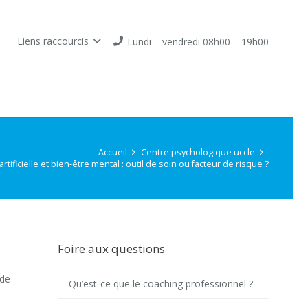
Liens raccourcis
Lundi – vendredi 08h00 – 19h00
Accueil
Centre psychologique uccle
artificielle et bien-être mental : outil de soin ou facteur de risque ?
Foire aux questions
 de
Qu’est-ce que le coaching professionnel ?