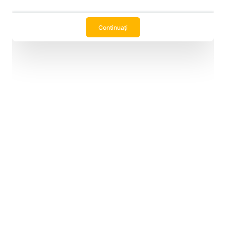
Rezervați o întâlnire online cu Andreea De Sadeleer
Andreea De Sadeleer