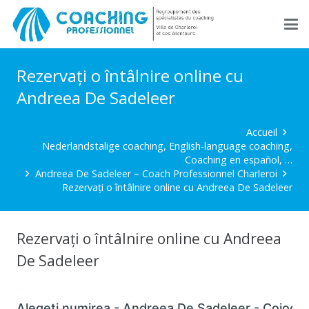
Rezervați o întâlnire online cu
Andreea De Sadeleer
Accueil
Nederlandstalige coaching, English-language coaching,
Coaching en español, …
Andreea De Sadeleer – Coach Professionnel Charleroi
Rezervați o întâlnire online cu Andreea De Sadeleer
Rezervați o întâlnire online cu Andreea
De Sadeleer